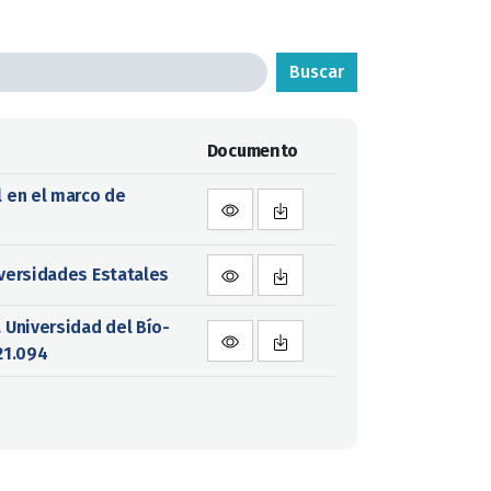
Buscar
Documento
l en el marco de
iversidades Estatales
 Universidad del Bío-
21.094