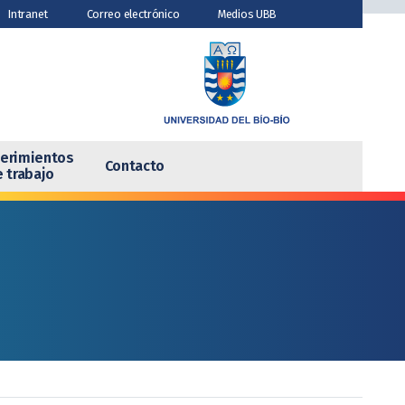
Intranet
Correo electrónico
Medios UBB
tas
Requerimientos
Contacto
tes
de trabajo
erimientos
Contacto
 trabajo