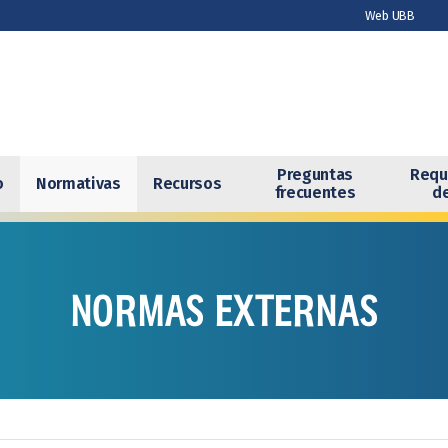
Web UBB
Pregun
Inicio
Nuestro Equipo
Normativas
Recursos
frecuen
Preguntas
Requ
o
Normativas
Recursos
frecuentes
de
NORMAS EXTERNAS